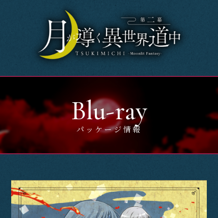
Home
News
OnAir
Blu-ray
Story
パッケージ情報
Introduction
Character
Music