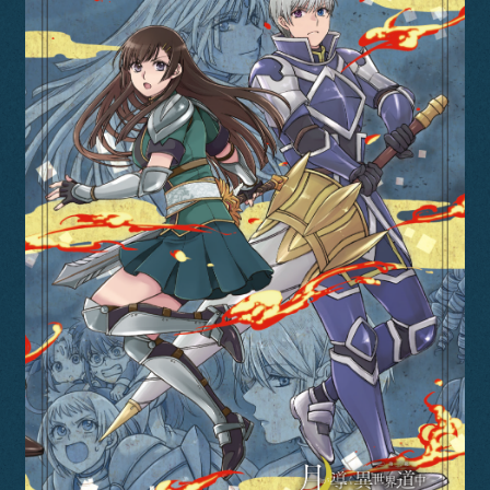
Staff&Cast
Blu-ray
Books
Official SNS
SHARE