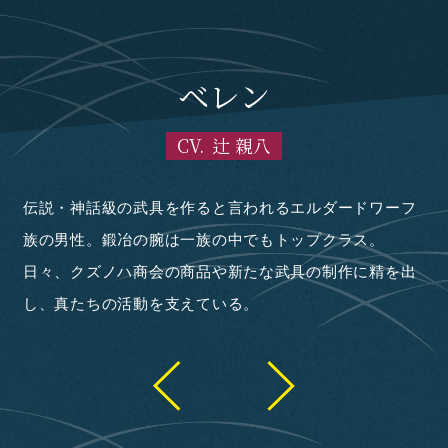
イルムガンド=ホープレイズ
リリ=フロント=グリトニア
パトリック=レンブラント
ベルダ=ノースト=リミア
アベリア=ホープレイズ
ユーノ=レンブラント
ギネビア=スレーシャ
シフ=レンブラント
ナバール=ポーラー
ミスラ=カズパー
ユキナツ=カズサ
イズモ=イクサベ
ダエナ=セブルス
ウーディ=バイラ
チヤ=ハヅキ
ライム=ラテ
ジン=ロアン
岩橋智樹
ソフィア
深澄 真
深澄 巴
深澄 澪
深澄 識
音無 響
モンド
モーラ
エヴァ
ルリア
ベレン
アクア
エリス
モリス
エマ
御剣
ロナ
ルト
イオ
小坂井祐莉絵
津田健次郎
沢城みゆき
小清水亜美
笹本菜津枝
花守ゆみり
広瀬ゆうき
藤井ゆきよ
花江夏樹
佐倉綾音
鬼頭明里
早見沙織
大塚明夫
田中美海
井上和彦
佐藤正治
斉藤壮馬
加隈亜衣
村井雄治
沢城千春
田村奈央
新井良平
中原麻衣
渡部紗弓
月城亜美
菅原慎介
山口智広
稗田寧々
伊東健人
井澤詩織
松岡禎丞
辻 親八
八代 拓
新 祐樹
橘 龍丸
楠 大典
Lynn
かつて女神に勇者として異世界へ召喚されるも、顔が美
真の第一の従者。その正体は霧と幻を操り、さらに人の
真の第二の従者にしてその正体は魔獣・災害の黒蜘蛛。
森鬼の村に潜んでいたリッチ。森鬼に憑依して暗躍して
ハイランドオークの女の子。普段は温厚な性格だが怒ら
伝説・神話級の武具を作ると言われるエルダードワーフ
ツィーゲの元筆頭冒険者。面倒見が良い性格。以前はレ
森を護る種族・森鬼の男性。明るく豪快な性格。アクア
森を護る種族・森鬼の少女にして、モンドの弟子の1
アクアと一緒に行動している森鬼の少女。好物はバナ
ツィーゲ随一の規模を誇るレンブラント商会の代表。普
長年、レンブラント家を支える初老の執事。温和な性
竜殺しの異名を持つヒューマン最強の冒険者。とある目
ソフィアの従者にして、その正体は上位竜・ランサー。
勇者として異世界に召喚された女子高校生。多彩な才能
銀髪鬼の異名を持つ凄腕の傭兵。響のパーティーのメン
異世界の四大国の１つ、リミア王国に仕える魔術師。優
リミア王国に仕える青年騎士。爽やかな顔立ちをしてお
異世界の四大国唯一の連邦国家・ローレル連邦に住む少
勇者として異世界に召喚された男子中学生。臆病ながら
四大国中でも上位の権力を有するグリトニア帝国の第二
グリト二ア帝国最高位の騎士・ロイヤルガードを務める
ドラゴンサマナーという竜を使役する能力を持つ少女。
グリト二ア帝国で研究者として働く女性。ゴーレムをメ
ロッツガルド中央学園に通う剣士志望の男子学生。広い
グリトニア帝国出身の女子学生。一般家庭の生まれ。こ
学園都市ロッツガルド出身の男子学生。真面目な性格。
ローレル連邦出身の男子学生。詠唱言語を研究し、将来
ロッツガルド中央学園に通う既婚の男子学生。普段はヘ
レンブラント家の長女。最近まで重い呪病に侵されてい
レンブラント家の次女。シフや母親と同じ呪病に侵され
リミア王国の貴族・ホープレイズ家の次男。響に憧れて
ロッツガルド中央学園の図書館で司書として働く女性。
ロッツガルドにある料理屋・ゴテツ亭で働く少女。ロッ
魔族の軍を率いる魔将の1人。妖艶な雰囲気を漂わせて
魔族の軍を率いるスキンヘッドの男性。2対4本の腕と筋
女神と同じ“金色の魔力”を持つ最上位の竜。万色の二つ
しくないことを理由にその資格を剥奪された“元勇者”。
記憶を覗き見ることができる上位の竜種・蜃。真と契約
長らく、満たされない飢えと狂気に支配され、あらゆる
いたが、村を訪れた真に興味を持ったことで、姿を現し
せると恐い。以前、魔物に襲われていたところを真に助
族の男性。鍛冶の腕は一族の中でもトップクラス。
ンブラント商会に反発し嫌がらせを行っていたが、真た
とエリスとは師弟の関係。最近まで識に憑依されていた
人。真面目な性格だが、それ故に森へ侵入した相手を許
ナ。幼い見た目をしているが確かな実力を誇り、魔法を
段はやり手の商人として厳格な雰囲気を漂わせており、
格。そつなく仕事をこなし、その仕事ぶりは周囲から高
的のために魔族に加担し、ヒューマンと敵対している。
性格は冷静沈着であり、戦闘中に熱くなりがちな主人を
の持ち主。学業と部活動、共に優秀な成績を収めてい
バー。男勝りな性格。かつて故郷を滅ぼした魔族への復
しい性格であり、妻子のことを何よりも大切にしてい
り、性格は真面目。響のパーティーに王国の推薦で加入
女。国家統一の要と言われる存在の巫女を務めている。
真面目な性格。所謂、美少年であり元いた世界では異性
皇女。慈愛に満ち溢れた人物として知られ、国民からの
女性。智樹のパーティーのメンバー。凛々しい雰囲気を
智樹のパーティーのメンバー。幼い見た目をしている
インに研究している。性格は好奇心旺盛。自身の研究に
視野と高いリーダーシップを持つ。実技を得意としてい
れといって得意な分野はないものの、様々な魔術と武器
自身に主体性がないことを気にしている。座学の成績は
は術師を志望している。複雑な術を扱うことができる
ラヘラしているが成績は優秀。非常に要領がよく、課さ
たが、真の尽力により回復。その後、休学していたロッ
ていたが、無事に回復。その後、再びロッツガルド中央
いて、いつか勇者の力になるべくロッツガルド中央学園
ルリアの姉。とある一件で規格外の実力を発揮した真に
ツガルド中央学園の生徒たちに絡まれていたところを真
いる。性格は狡猾かつ非道。氷の魔術を操る。戦闘より
骨隆々な肉体を持つ。単純な戦闘力では魔族最強の実力
名を持つ。冒険者ギルド創設者にして初代マスターでも
現在は冒険者業の傍ら商人としてクズノハ商会を経営し
を交わすことで人の姿を得た。大雑把な性格で何事も力
ものを喰らっていたが、真と契約を交わしたことで正気
対峙。しかし、圧倒的な実力差で敗北する。その後、巴
けられ、その出来事が縁で彼に仕えることに。亜空では
日々、クズノハ商会の商品や新たな武具の制作に精を出
ちに成敗され改心。レンブラントと和解した現在は冒険
が、真たちの活躍により解放される。その後、亜空へ移
せず、容赦なく攻撃を仕掛けることもしばしば。真たち
使った攻撃が得意。気の抜けた話し方とユニークな発言
時と場合によっては非道な手段をとることも。その一方
評価を得ている。実は商会の裏仕事も任されており、若
好戦的な性格。魔術の扱い、剣の腕前、どちらをとって
諫めている。あらゆる場所に刃を作り出したり、自身の
て、さらに容姿端麗と非の打ちどころがない完璧な人
讐に燃えている。それゆえに戦い以外のことにはほぼ無
る。強力かつ多彩な魔術を操り、リミアの移動砲台の異
する。パーティーメンバーに詳しいプロフィールを明か
健気な性格。幼いながら強力な魔力と特殊能力を持ち、
から抜群の人気を誇っていた。一方、男子生徒から妬み
人望は厚い。しかし、それは表の顔であり、本来は自身
漂わせている。真面目な性格で、主への忠誠心は非常に
が、巨大なワイバーンを操るなど竜使いとして最高峰の
没頭するあまりそれ以外のことには興味を示さず、礼節
て、攻撃と防御共に高いレベルでこなす。しかし、窮地
を平均レベルで扱う器用なタイプ。ロッツガルド中央学
優秀。実技では防御と支援魔術に重きを置いているが、
が、体力がないため、実戦には不向きなタイプ。故郷に
れた問題の解決策を即座に導き出すことができる。
ツガルド中央学園へ再び通い始める。休学前は持ち前の
学園へ通い始める。休学前はシフと共に問題児として知
で鍛錬に励んでいる。とある一件で真と衝突し、彼に対
興味を持つ。
たちに助けられる。
も諜報と工作活動が得意。それらを駆使して様々な場所
を持ち、数多くの戦士たちを葬ってきた。ヒューマンた
あり、さらに現ギルドマスター・ファルスとしての顔も
ている。一見すると平凡な冒険者に見えるが、超人的な
任せに解決しがち。その一方、真が困っている時は的確
を取り戻し人の姿を得た。真に好意を寄せており、日頃
の提案で真の第三の従者となり、人の姿を得た。普段は
住民たちの指導者的な立場として、領地の開拓と発展に
し、真たちの活動を支えている。
者を引退。巴の提案でクズノハ商会の隠密になるべく修
住し、より強くなるため鍛錬に励んでいる。
にも当初は敵意を向けていたが、後に和解。現在はクズ
でよく周囲を困惑させている。
で家族に対しては非常に甘い。以前、呪病に犯された妻
い頃は敵対者の暗殺や拷問などを実行していた。現在も
も最強の名に恥じない圧倒的な実力を持つ。壮絶な戦い
力を込めた剣を生成するなど多彩な能力を持つ。
物。そのため、元いた世界では順風満帆な生活を送って
関心。響のことは「戦場には似合ぬ花」と評し、認めて
名を持つ。その腕と膨大な知識で、パーティーのリーダ
していない謎多き人物。
回復と支援の魔術の扱いに長けている。その一方、思考
の眼差しを向けられることもしばしば。さらに、周囲と
の目的のためなら、どんな犠牲も厭わない冷酷な考えの
高い。上位竜・グロントの加護を受けており、鉄壁の防
実力を誇る。かつて魔族が故郷を襲撃した際に家族を失
などの一般常識には疎い。一方、研究者としては優秀
に陥ると力任せに突っ込みがち。
園で出会った識のことが気になっている。
時に強烈な一撃を繰り出すことも。
何人もの許嫁がいる。
器量の良さと高い社交性を悪用し、学園内では問題児と
られていた。闘病中に醜い姿になった経験から、他人の
抗意識を燃やしている。
で暗躍している。
ちの傲慢さを嫌っている。しかし、ひとたび実力を認め
持つ。現在は男の姿をしているが、約300年前は女性の
身体能力と計測不能な程の魔力を持っている。異世界で
なアドバイスを送る冷静な一面も。時代劇をはじめとし
から積極的にアピールしているが空回りすることもしば
物腰が柔らかく礼儀正しいが、真に無礼を働く相手に対
尽力している。
業に励んでいる。
ノハ商会の店員として働いている。
子を救ってくれた真には感謝しており、息子のような存
冷酷な一面を覗かせることがあり、油断ならない人物。
を繰り広げた真のことは、危険視すると同時に興味を持
いたが、大した努力をせずに何でも出来てしまう人生に
いないが……。
ーである響のことを支えている。
能力はまだまだ低く、抜けや勘違いが多い。
のコミュニケーションが上手くいかず、窮屈な思いをし
持ち主。とある理由で女神のことをひどく恨み、復讐を
御力を誇る。
い、現在はリリに保護され皇城で暮らしている。
で、智樹に様々な装備を提供している。
して知られている。土の精霊術と火の魔術の扱いが得
ことは外見より内面で評価している。
れば、例え相手がヒューマンであっても敬意を払ってい
姿で活動していた。
契約を交わした従者たちに振り回され、日頃から気苦労
た和風なものを好んでいる。
しば。特撮とアニメにハマっている。
しては容赦なく毒を吐く。当時の記憶を無くしているが
在として見守っている。
っている。
退屈していた。異世界に降り立つ際、女神からカリスマ
ていた。異世界召喚時、女神から性別を問わず人々を魅
目論んでいる。
意。
る。
が絶えない。
元ヒューマン。
性や狼の姿をした精霊が宿る神器・銀帯を与えられる。
了する魔眼をはじめ、様々な能力を授けられている。