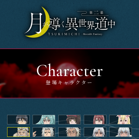
Home
News
OnAir
Character
Story
登場キャラクター
Introduction
Character
Music