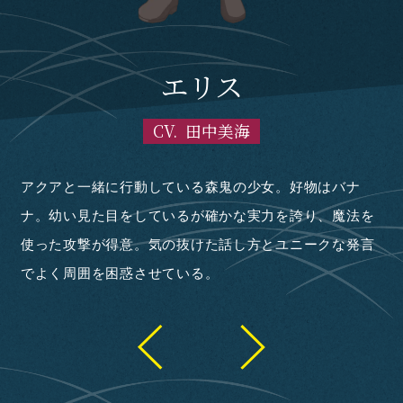
イルムガンド=ホープレイズ
リリ=フロント=グリトニア
パトリック=レンブラント
ベルダ=ノースト=リミア
アベリア=ホープレイズ
ユーノ=レンブラント
ギネビア=スレーシャ
シフ=レンブラント
ナバール=ポーラー
ミスラ=カズパー
ユキナツ=カズサ
イズモ=イクサベ
ダエナ=セブルス
ウーディ=バイラ
チヤ=ハヅキ
ライム=ラテ
ジン=ロアン
岩橋智樹
ソフィア
深澄 真
深澄 巴
深澄 澪
深澄 識
音無 響
モンド
モーラ
エヴァ
ルリア
ベレン
アクア
エリス
モリス
エマ
御剣
ロナ
ルト
イオ
小坂井祐莉絵
津田健次郎
沢城みゆき
小清水亜美
笹本菜津枝
花守ゆみり
広瀬ゆうき
藤井ゆきよ
花江夏樹
佐倉綾音
鬼頭明里
早見沙織
大塚明夫
田中美海
井上和彦
佐藤正治
斉藤壮馬
加隈亜衣
村井雄治
沢城千春
田村奈央
新井良平
中原麻衣
渡部紗弓
月城亜美
菅原慎介
山口智広
稗田寧々
伊東健人
井澤詩織
松岡禎丞
辻 親八
八代 拓
新 祐樹
橘 龍丸
楠 大典
Lynn
かつて女神に勇者として異世界へ召喚されるも、顔が美
真の第一の従者。その正体は霧と幻を操り、さらに人の
真の第二の従者にしてその正体は魔獣・災害の黒蜘蛛。
森鬼の村に潜んでいたリッチ。森鬼に憑依して暗躍して
ハイランドオークの女の子。普段は温厚な性格だが怒ら
伝説・神話級の武具を作ると言われるエルダードワーフ
ツィーゲの元筆頭冒険者。面倒見が良い性格。以前はレ
森を護る種族・森鬼の男性。明るく豪快な性格。アクア
森を護る種族・森鬼の少女にして、モンドの弟子の1
アクアと一緒に行動している森鬼の少女。好物はバナ
ツィーゲ随一の規模を誇るレンブラント商会の代表。普
長年、レンブラント家を支える初老の執事。温和な性
竜殺しの異名を持つヒューマン最強の冒険者。とある目
ソフィアの従者にして、その正体は上位竜・ランサー。
勇者として異世界に召喚された女子高校生。多彩な才能
銀髪鬼の異名を持つ凄腕の傭兵。響のパーティーのメン
異世界の四大国の１つ、リミア王国に仕える魔術師。優
リミア王国に仕える青年騎士。爽やかな顔立ちをしてお
異世界の四大国唯一の連邦国家・ローレル連邦に住む少
勇者として異世界に召喚された男子中学生。臆病ながら
四大国中でも上位の権力を有するグリトニア帝国の第二
グリト二ア帝国最高位の騎士・ロイヤルガードを務める
ドラゴンサマナーという竜を使役する能力を持つ少女。
グリト二ア帝国で研究者として働く女性。ゴーレムをメ
ロッツガルド中央学園に通う剣士志望の男子学生。広い
グリトニア帝国出身の女子学生。一般家庭の生まれ。こ
学園都市ロッツガルド出身の男子学生。真面目な性格。
ローレル連邦出身の男子学生。詠唱言語を研究し、将来
ロッツガルド中央学園に通う既婚の男子学生。普段はヘ
レンブラント家の長女。最近まで重い呪病に侵されてい
レンブラント家の次女。シフや母親と同じ呪病に侵され
リミア王国の貴族・ホープレイズ家の次男。響に憧れて
ロッツガルド中央学園の図書館で司書として働く女性。
ロッツガルドにある料理屋・ゴテツ亭で働く少女。ロッ
魔族の軍を率いる魔将の1人。妖艶な雰囲気を漂わせて
魔族の軍を率いるスキンヘッドの男性。2対4本の腕と筋
女神と同じ“金色の魔力”を持つ最上位の竜。万色の二つ
しくないことを理由にその資格を剥奪された“元勇者”。
記憶を覗き見ることができる上位の竜種・蜃。真と契約
長らく、満たされない飢えと狂気に支配され、あらゆる
いたが、村を訪れた真に興味を持ったことで、姿を現し
せると恐い。以前、魔物に襲われていたところを真に助
族の男性。鍛冶の腕は一族の中でもトップクラス。
ンブラント商会に反発し嫌がらせを行っていたが、真た
とエリスとは師弟の関係。最近まで識に憑依されていた
人。真面目な性格だが、それ故に森へ侵入した相手を許
ナ。幼い見た目をしているが確かな実力を誇り、魔法を
段はやり手の商人として厳格な雰囲気を漂わせており、
格。そつなく仕事をこなし、その仕事ぶりは周囲から高
的のために魔族に加担し、ヒューマンと敵対している。
性格は冷静沈着であり、戦闘中に熱くなりがちな主人を
の持ち主。学業と部活動、共に優秀な成績を収めてい
バー。男勝りな性格。かつて故郷を滅ぼした魔族への復
しい性格であり、妻子のことを何よりも大切にしてい
り、性格は真面目。響のパーティーに王国の推薦で加入
女。国家統一の要と言われる存在の巫女を務めている。
真面目な性格。所謂、美少年であり元いた世界では異性
皇女。慈愛に満ち溢れた人物として知られ、国民からの
女性。智樹のパーティーのメンバー。凛々しい雰囲気を
智樹のパーティーのメンバー。幼い見た目をしている
インに研究している。性格は好奇心旺盛。自身の研究に
視野と高いリーダーシップを持つ。実技を得意としてい
れといって得意な分野はないものの、様々な魔術と武器
自身に主体性がないことを気にしている。座学の成績は
は術師を志望している。複雑な術を扱うことができる
ラヘラしているが成績は優秀。非常に要領がよく、課さ
たが、真の尽力により回復。その後、休学していたロッ
ていたが、無事に回復。その後、再びロッツガルド中央
いて、いつか勇者の力になるべくロッツガルド中央学園
ルリアの姉。とある一件で規格外の実力を発揮した真に
ツガルド中央学園の生徒たちに絡まれていたところを真
いる。性格は狡猾かつ非道。氷の魔術を操る。戦闘より
骨隆々な肉体を持つ。単純な戦闘力では魔族最強の実力
名を持つ。冒険者ギルド創設者にして初代マスターでも
現在は冒険者業の傍ら商人としてクズノハ商会を経営し
を交わすことで人の姿を得た。大雑把な性格で何事も力
ものを喰らっていたが、真と契約を交わしたことで正気
対峙。しかし、圧倒的な実力差で敗北する。その後、巴
けられ、その出来事が縁で彼に仕えることに。亜空では
日々、クズノハ商会の商品や新たな武具の制作に精を出
ちに成敗され改心。レンブラントと和解した現在は冒険
が、真たちの活躍により解放される。その後、亜空へ移
せず、容赦なく攻撃を仕掛けることもしばしば。真たち
使った攻撃が得意。気の抜けた話し方とユニークな発言
時と場合によっては非道な手段をとることも。その一方
評価を得ている。実は商会の裏仕事も任されており、若
好戦的な性格。魔術の扱い、剣の腕前、どちらをとって
諫めている。あらゆる場所に刃を作り出したり、自身の
て、さらに容姿端麗と非の打ちどころがない完璧な人
讐に燃えている。それゆえに戦い以外のことにはほぼ無
る。強力かつ多彩な魔術を操り、リミアの移動砲台の異
する。パーティーメンバーに詳しいプロフィールを明か
健気な性格。幼いながら強力な魔力と特殊能力を持ち、
から抜群の人気を誇っていた。一方、男子生徒から妬み
人望は厚い。しかし、それは表の顔であり、本来は自身
漂わせている。真面目な性格で、主への忠誠心は非常に
が、巨大なワイバーンを操るなど竜使いとして最高峰の
没頭するあまりそれ以外のことには興味を示さず、礼節
て、攻撃と防御共に高いレベルでこなす。しかし、窮地
を平均レベルで扱う器用なタイプ。ロッツガルド中央学
優秀。実技では防御と支援魔術に重きを置いているが、
が、体力がないため、実戦には不向きなタイプ。故郷に
れた問題の解決策を即座に導き出すことができる。
ツガルド中央学園へ再び通い始める。休学前は持ち前の
学園へ通い始める。休学前はシフと共に問題児として知
で鍛錬に励んでいる。とある一件で真と衝突し、彼に対
興味を持つ。
たちに助けられる。
も諜報と工作活動が得意。それらを駆使して様々な場所
を持ち、数多くの戦士たちを葬ってきた。ヒューマンた
あり、さらに現ギルドマスター・ファルスとしての顔も
ている。一見すると平凡な冒険者に見えるが、超人的な
任せに解決しがち。その一方、真が困っている時は的確
を取り戻し人の姿を得た。真に好意を寄せており、日頃
の提案で真の第三の従者となり、人の姿を得た。普段は
住民たちの指導者的な立場として、領地の開拓と発展に
し、真たちの活動を支えている。
者を引退。巴の提案でクズノハ商会の隠密になるべく修
住し、より強くなるため鍛錬に励んでいる。
にも当初は敵意を向けていたが、後に和解。現在はクズ
でよく周囲を困惑させている。
で家族に対しては非常に甘い。以前、呪病に犯された妻
い頃は敵対者の暗殺や拷問などを実行していた。現在も
も最強の名に恥じない圧倒的な実力を持つ。壮絶な戦い
力を込めた剣を生成するなど多彩な能力を持つ。
物。そのため、元いた世界では順風満帆な生活を送って
関心。響のことは「戦場には似合ぬ花」と評し、認めて
名を持つ。その腕と膨大な知識で、パーティーのリーダ
していない謎多き人物。
回復と支援の魔術の扱いに長けている。その一方、思考
の眼差しを向けられることもしばしば。さらに、周囲と
の目的のためなら、どんな犠牲も厭わない冷酷な考えの
高い。上位竜・グロントの加護を受けており、鉄壁の防
実力を誇る。かつて魔族が故郷を襲撃した際に家族を失
などの一般常識には疎い。一方、研究者としては優秀
に陥ると力任せに突っ込みがち。
園で出会った識のことが気になっている。
時に強烈な一撃を繰り出すことも。
何人もの許嫁がいる。
器量の良さと高い社交性を悪用し、学園内では問題児と
られていた。闘病中に醜い姿になった経験から、他人の
抗意識を燃やしている。
で暗躍している。
ちの傲慢さを嫌っている。しかし、ひとたび実力を認め
持つ。現在は男の姿をしているが、約300年前は女性の
身体能力と計測不能な程の魔力を持っている。異世界で
なアドバイスを送る冷静な一面も。時代劇をはじめとし
から積極的にアピールしているが空回りすることもしば
物腰が柔らかく礼儀正しいが、真に無礼を働く相手に対
尽力している。
業に励んでいる。
ノハ商会の店員として働いている。
子を救ってくれた真には感謝しており、息子のような存
冷酷な一面を覗かせることがあり、油断ならない人物。
を繰り広げた真のことは、危険視すると同時に興味を持
いたが、大した努力をせずに何でも出来てしまう人生に
いないが……。
ーである響のことを支えている。
能力はまだまだ低く、抜けや勘違いが多い。
のコミュニケーションが上手くいかず、窮屈な思いをし
持ち主。とある理由で女神のことをひどく恨み、復讐を
御力を誇る。
い、現在はリリに保護され皇城で暮らしている。
で、智樹に様々な装備を提供している。
して知られている。土の精霊術と火の魔術の扱いが得
ことは外見より内面で評価している。
れば、例え相手がヒューマンであっても敬意を払ってい
姿で活動していた。
契約を交わした従者たちに振り回され、日頃から気苦労
た和風なものを好んでいる。
しば。特撮とアニメにハマっている。
しては容赦なく毒を吐く。当時の記憶を無くしているが
在として見守っている。
っている。
退屈していた。異世界に降り立つ際、女神からカリスマ
ていた。異世界召喚時、女神から性別を問わず人々を魅
目論んでいる。
意。
る。
が絶えない。
元ヒューマン。
性や狼の姿をした精霊が宿る神器・銀帯を与えられる。
了する魔眼をはじめ、様々な能力を授けられている。