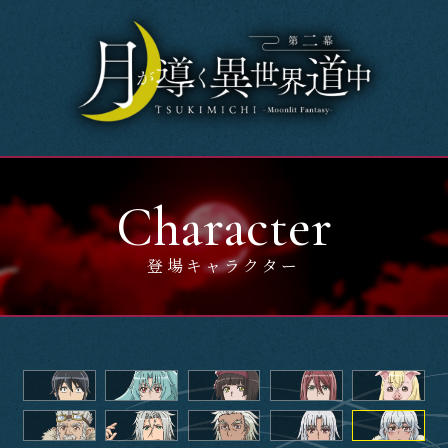
Home
News
OnAir
Character
Story
登場キャラクター
Introduction
Character
Music