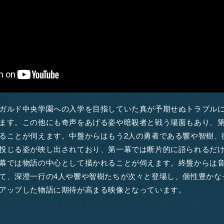
ガルド中央学園への入学を目指していた真が予期せぬトラブル
ます。この他にも奇声をあげる姿や暗殺者と戦う場面もあり、
ることが伺えます。中盤からはもう2人の勇者である響や智樹、
投じる姿が映し出されており、第一幕では断片的に語られるだ
幕では物語の中心として描かれることが伺えます。終盤からは
て、深澄一行の4人や響や智樹たちが次々と登場し、個性豊かな
アップした物語に期待が高まる映像となっています。