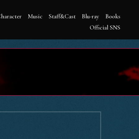
haracter
Music
Staff&Cast
Blu-ray
Books
Official SNS