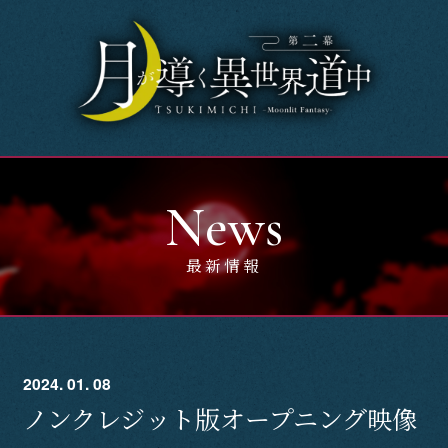
Home
News
OnAir
News
Story
最新情報
Introduction
Character
2024. 01. 08
Music
ノンクレジット版オープニング映像