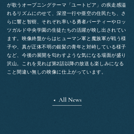
が歌うオープニングテーマ「ユートピア」の疾走感溢
れるリズムにのせて、深澄一行や亜空の住民たち、さ
らに響と智樹、それぞれ率いる勇者パーティーやロッ
ツガルド中央学園の生徒たちの活躍が映し出されてい
ます。映像終盤からはヒューマン軍と魔族軍が戦う様
子や、真が正体不明の銀髪の青年と対峙している様子
など、今後の展開を匂わすような気になる場面が盛り
沢山。これを見れば第2話以降の放送も楽しみになる
こと間違い無しの映像に仕上がっています。
All News