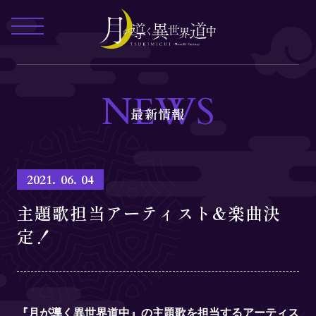
Home
News
NEWS
最新情報
Onair / Streaming
Staff & Cast
Introduction
2021.
06.
04
Story
主題歌担当アーティスト&楽曲決
定！
Character
Movie
Music
『月が導く異世界道中』の主題歌を担当するアーティス