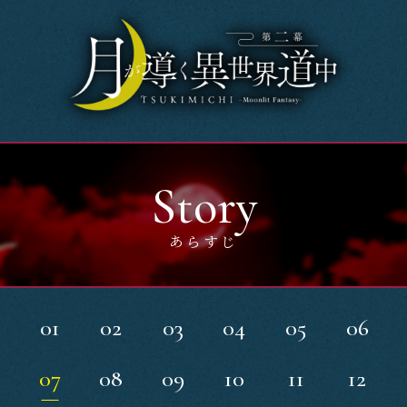
Home
News
OnAir
Story
Story
あらすじ
Introduction
Character
01
02
03
04
05
06
Music
07
08
09
10
11
12