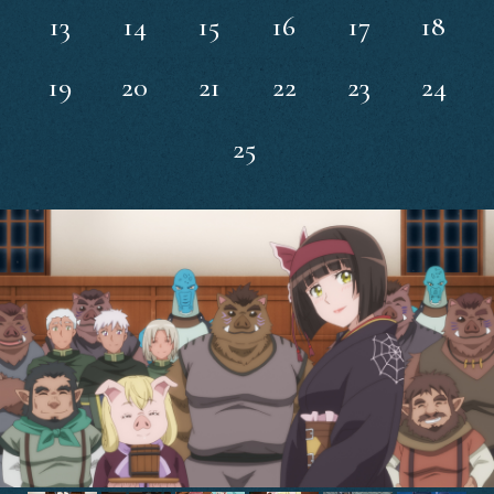
Staff&Cast
13
14
15
16
17
18
Blu-ray
19
20
21
22
23
24
Books
25
Official SNS
SHARE