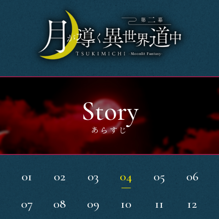
Home
News
OnAir
Story
Story
あらすじ
Introduction
Character
01
02
03
04
05
06
Music
07
08
09
10
11
12