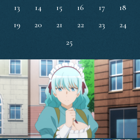
Staff&Cast
13
14
15
16
17
18
Blu-ray
19
20
21
22
23
24
Books
25
Official SNS
SHARE